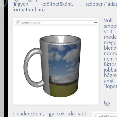
(ingyen letölthetőként, szépben/"átla
formátumban).
Volt
smoot
volt
mod
meg
blend
norma
nem s
Bizto
jobb
bögré
amit
"lopo
Így 
blendereztem, így sok idő volt