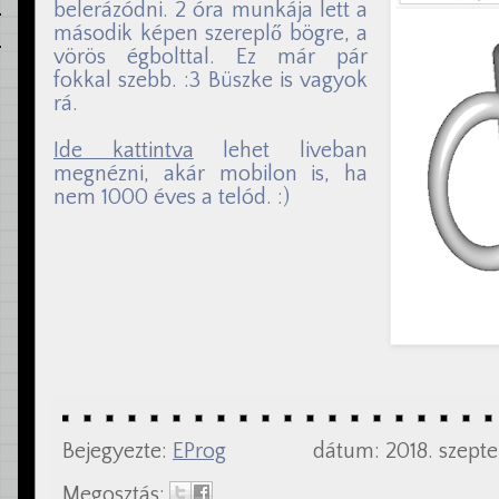
belerázódni. 2 óra munkája lett a
második képen szereplő bögre, a
vörös égbolttal. Ez már pár
fokkal szebb. :3 Büszke is vagyok
rá.
Ide kattintva
lehet liveban
megnézni, akár mobilon is, ha
nem 1000 éves a telód. :)
Bejegyezte:
EProg
dátum:
2018. szept
Megosztás: