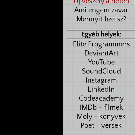
Új veszély a neten
Ami engem zavar
Mennyit fizetsz?
Egyéb helyek:
Elite Programmers
DeviantArt
YouTube
SoundCloud
Instagram
LinkedIn
Codeacademy
IMDb - filmek
Moly - könyvek
Poet - versek