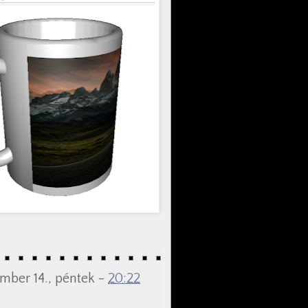
ember 14., péntek -
20:22