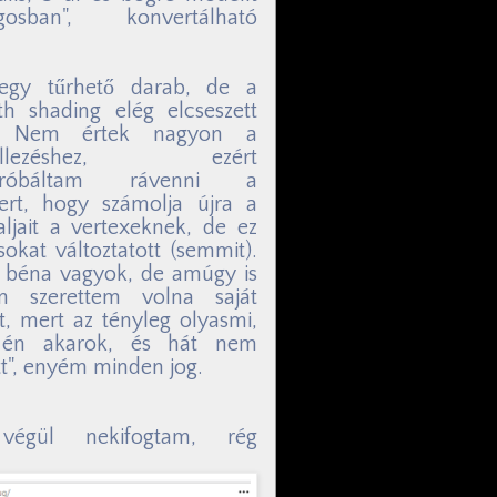
gosban", konvertálható
 egy tűrhető darab, de a
h shading elég elcseszett
.. Nem értek nagyon a
ellezéshez, ezért
próbáltam rávenni a
ert, hogy számolja újra a
ljait a vertexeknek, de ez
okat változtatott (semmit).
s béna vagyok, de amúgy is
an szerettem volna saját
t, mert az tényleg olyasmi,
 én akarok, és hát nem
tt", enyém minden jog.
végül nekifogtam, rég