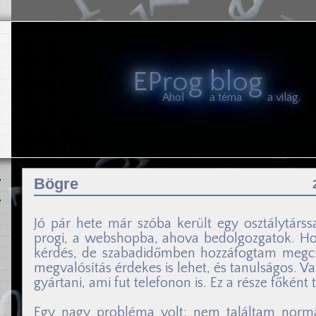
EProg blog
Ahol
a téma
a világ.
Bögre
Jó pár hete már szóba került egy osztálytárs
progi, a webshopba, ahova bedolgozgatok. Hog
kérdés, de szabadidőmben hozzáfogtam megcsin
megvalósítás érdekes is lehet, és tanulságos. 
gyártani, ami fut telefonon is. Ez a része főként t
Egy nagy probléma volt: nem találtam normál