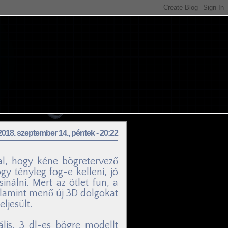
2018. szeptember 14., péntek - 20:22
sal, hogy kéne bögretervező
y tényleg fog-e kelleni, jó
álni. Mert az ötlet fun, a
Valamint menő új 3D dolgokat
eljesült.
is, 3 dl-es bögre modellt