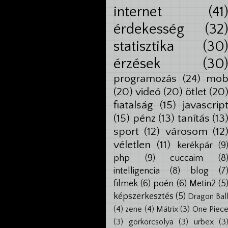
internet
(41
érdekesség
(32
statisztika
(30
érzések
(30
programozás
(24)
mo
(20)
videó
(20)
ötlet
(20
fiatalság
(15)
javascrip
(15)
pénz
(13)
tanítás
(13
sport
(12)
városom
(12
véletlen
(11)
kerékpár
(9
php
(9)
cuccaim
(8
intelligencia
(8)
blog
(7
filmek
(6)
poén
(6)
Metin2
(5
képszerkesztés
(5)
Dragon Bal
(4)
zene
(4)
Mátrix
(3)
One Piec
(3)
görkorcsolya
(3)
urbex
(3