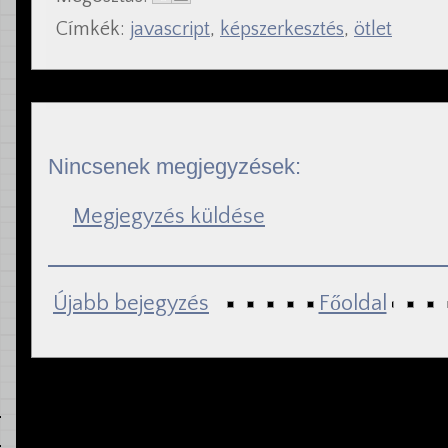
Címkék:
javascript
,
képszerkesztés
,
ötlet
Nincsenek megjegyzések:
Megjegyzés küldése
Újabb bejegyzés
Főoldal