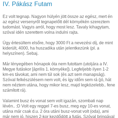
IV. Pákász Futam
Ez volt tegnap. Nagyon hülyén jött össze az egész, mert én
az egész versenyről tegnapelőtt dél környékén szereztem
tudomást. Vagyis arról, hogy most lesz. Tavaly kihagytam,
szóval idén szerettem volna indulni rajta.
Úgy értesültem elsőre, hogy 3000 Ft a nevezési díj, de mint
kiderült, 4000, ha huszadika után jelentkezünk (pl. a
helyszínen). Sebaj.
Már lényegében hónapok óta nem futottam (utoljára a IV.
Megye futáskor [április 1. környéke]). Legfeljebb ilyen 1-2
km-es távokat, ami nem túl sok (és azt sem manapság).
Szóval felkészülésem nem volt, és így időm sem rá (jó, hát
nem néztem utána, hogy mikor lesz, majd legközelebb.. fene
számított rá).
Valamint busz és vonat sem volt igazán, szombati nap
lévén.. :D Volt egy reggel 7-es busz, meg egy 10-es vonat,
utána már csak d.u. 2 óra utáni busz-vonat volt (oda), ami
már nem jó, hiszen 2-kor kezdődött a futás. Szóval bringával