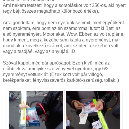
Ami nekem tetszett, hogy a sorsoláskor volt 256-os, aki nyert
(egy bájt összes megadható különböző értéke).
Arra gondoltam, hogy nem nyerünk semmit, mert egyébként
nem szoktam, erre pont az én számommal futott ki Betti az
első nyereményért. Motorlakat. Wow. Ebben az volt a pláne,
hogy kiment, még a kezébe sem kapta a nyereményt, már
mondták a következő számot, ami szintén a kezében volt,
vagy a tesójáé, vagy az anyujáé. :D
Szóval kapott még pár apróságot. Ezen kívül még az
előbbiek valamelyike szelvényével nyertünk, így 6/3
nyereményt vettünk át. (Ezek közt volt pár villogó,
kerékpárlakat, fényvisszaverős karkötő-szerűség, tollak..)