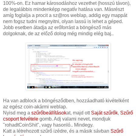
100%-on. Ez hamar károsodáshoz vezethet (hosszú távon),
de legalábbis mindenképp negatív hatása van. Másrészt
amíg foglalja a procit a sz@ros weblap, addig egy mappát
nem fogsz tudni megnyitni, olyan lassú is lehet a géped.
Jobb esetben átadja az erőforrást a böngésző más
dolgoknak, de az előző dolog még mindig elég baj..
Ha van adblock a böngésződben, hozzáadható kivételként
az egész coin-akármi weblap.
Nyisd meg a
szűrőbeállítások
at, majd ott
Saját szűrők
,
Szűrő
csoport felvétele
gomb. Adj valami nevet, mondjuk
"rohadtCoinShit", vagy hasonló.. Mindegy.
Katt a létrehozott szűrő izédre, és a másik sávban
Szűrő