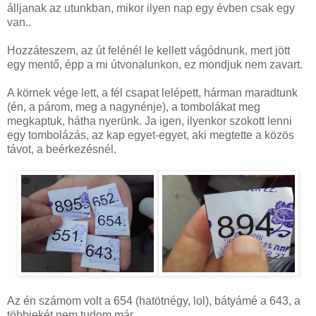
álljanak az utunkban, mikor ilyen nap egy évben csak egy
van..
Hozzáteszem, az út felénél le kellett vágódnunk, mert jött
egy mentő, épp a mi útvonalunkon, ez mondjuk nem zavart.
A körnek vége lett, a fél csapat lelépett, hárman maradtunk
(én, a párom, meg a nagynénje), a tombolákat meg
megkaptuk, hátha nyerünk. Ja igen, ilyenkor szokott lenni
egy tombolázás, az kap egyet-egyet, aki megtette a közös
távot, a beérkezésnél.
Az én számom volt a 654 (hatötnégy, lol), bátyámé a 643, a
többiekét nem tudom már.