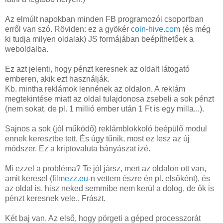
Az elmúlt napokban minden FB programozói csoportban
erről van szó. Röviden: ez a gyökér
coin-hive.com
(és még
ki tudja milyen oldalak) JS formájában beépíthetőek a
weboldalba.
Ez azt jelenti, hogy pénzt keresnek az oldalt látogató
emberen, akik ezt használják.
Kb. mintha reklámok lennének az oldalon. A reklám
megtekintése miatt az oldal tulajdonosa zsebeli a sok pénzt
(nem sokat, de pl. 1 millió ember után 1 Ft is egy milla...).
Sajnos a sok (jól működő) reklámblokkoló beépülő modul
ennek keresztbe tett. És úgy tűnik, most ez lesz az új
módszer. Ez a kriptovaluta bányászat izé.
Mi ezzel a probléma? Te jól jársz, mert az oldalon ott van,
amit keresel (
filmezz.eu
-n vettem észre én pl. elsőként), és
az oldal is, hisz neked semmibe nem kerül a dolog, de ők is
pénzt keresnek vele.. Frászt.
Két baj van. Az első, hogy pörgeti a géped processzorát