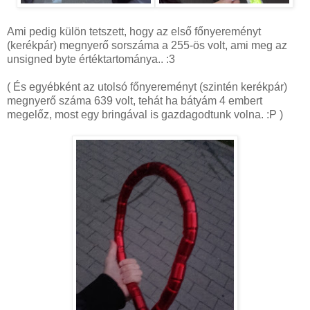
Ami pedig külön tetszett, hogy az első főnyereményt
(kerékpár) megnyerő sorszáma a 255-ös volt, ami meg az
unsigned byte értéktartománya.. :3
( És egyébként az utolsó főnyereményt (szintén kerékpár)
megnyerő száma 639 volt, tehát ha bátyám 4 embert
megelőz, most egy bringával is gazdagodtunk volna. :P )