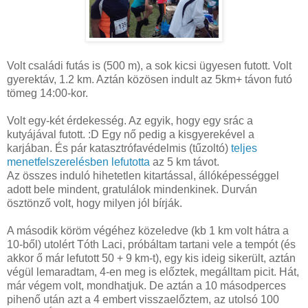
Volt családi futás is (500 m), a sok kicsi ügyesen futott. Volt
gyerektáv, 1.2 km. Aztán közösen indult az 5km+ távon futó
tömeg 14:00-kor.
Volt egy-két érdekesség. Az egyik, hogy egy srác a
kutyájával futott. :D Egy nő pedig a kisgyerekével a
karjában. És pár katasztrófavédelmis (tűzoltó)
teljes
menetfelszerelésben lefutotta
az 5 km távot.
Az összes induló hihetetlen kitartással, állóképességgel
adott bele mindent, gratulálok mindenkinek. Durván
ösztönző volt, hogy milyen jól bírják.
A második köröm végéhez közeledve (kb 1 km volt hátra a
10-ből) utolért Tóth Laci, próbáltam tartani vele a tempót (és
akkor ő már lefutott 50 + 9 km-t), egy kis ideig sikerült, aztán
végül lemaradtam, 4-en meg is előztek, megálltam picit. Hát,
már végem volt, mondhatjuk. De aztán a 10 másodperces
pihenő után azt a 4 embert visszaelőztem, az utolsó 100