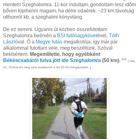
mentem Szeghalomra. 11-kor indultam, gondoltam lesz időm
bőven kipihenni magam, ha délre odaérek. ~23 km távolság
otthonról kb. a szeghalmi könyvtárig.
De ez semmi. Ugyanis út közben összefutottam
Szeghalomra beérvén a
BSI futónagykövet
ével,
Tóth
László
val. Ő a
Megye futás
megalkotója, így már pár
alkalommal futottam vele, meg beszéltünk. Szóval
bekísértem.
Megemlítette, hogy egyébként
Békéscsabáról futva jött ide Szeghalomra
(50 km).
^^
( Hát,
hú. Szóval én meg sem mukkanok a kis 20 km bringázásért. )