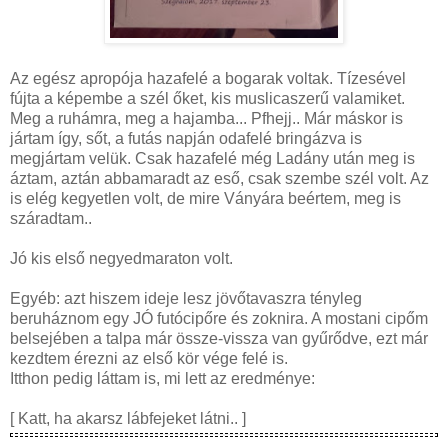
Az egész apropója hazafelé a bogarak voltak. Tízesével
fújta a képembe a szél őket, kis muslicaszerű valamiket.
Meg a ruhámra, meg a hajamba... Pfhejj.. Már máskor is
jártam így, sőt, a futás napján odafelé bringázva is
megjártam velük. Csak hazafelé még Ladány után meg is
áztam, aztán abbamaradt az eső, csak szembe szél volt. Az
is elég kegyetlen volt, de mire Ványára beértem, meg is
száradtam..
Jó kis első negyedmaraton volt.
Egyéb: azt hiszem ideje lesz jövőtavaszra tényleg
beruháznom egy JÓ futócipőre és zoknira. A mostani cipőm
belsejében a talpa már össze-vissza van gyűrődve, ezt már
kezdtem érezni az első kör vége felé is.
Itthon pedig láttam is, mi lett az eredménye:
[ Katt, ha akarsz lábfejeket látni.. ]