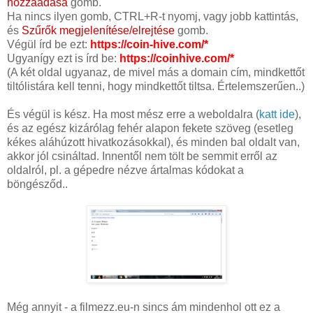
hozzáadása
gomb.
Ha nincs ilyen gomb, CTRL+R-t nyomj, vagy jobb kattintás,
és
Szűrők megjelenítése/elrejtése
gomb.
Végül írd be ezt:
https://coin-hive.com/*
Ugyanígy ezt is írd be:
https://coinhive.com/*
(A két oldal ugyanaz, de mivel más a domain cím, mindkettőt
tiltólistára kell tenni, hogy mindkettőt tiltsa. Értelemszerűen..)
És végül is kész. Ha most mész erre a weboldalra (
katt ide
),
és az egész kizárólag fehér alapon fekete szöveg (esetleg
kékes aláhúzott hivatkozásokkal), és minden bal oldalt van,
akkor jól csináltad. Innentől nem tölt be semmit erről az
oldalról, pl. a gépedre nézve ártalmas kódokat a
böngésződ..
Még annyit - a filmezz.eu-n sincs ám mindenhol ott ez a