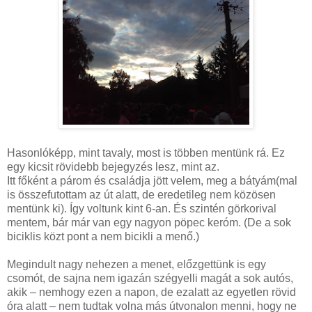
Hasonlóképp, mint tavaly, most is többen mentünk rá. Ez
egy kicsit rövidebb bejegyzés lesz, mint az.
Itt főként a párom és családja jött velem, meg a bátyám(mal
is összefutottam az út alatt, de eredetileg nem közösen
mentünk ki). Így voltunk kint 6-an. És szintén görkorival
mentem, bár már van egy nagyon pöpec keróm. (De a sok
biciklis közt pont a nem bicikli a menő.)
Megindult nagy nehezen a menet, előzgettünk is egy
csomót, de sajna nem igazán szégyelli magát a sok autós,
akik
–
nemhogy ezen a napon, de ezalatt az egyetlen rövid
óra alatt
– nem tudtak volna más útvonalon menni, hogy ne