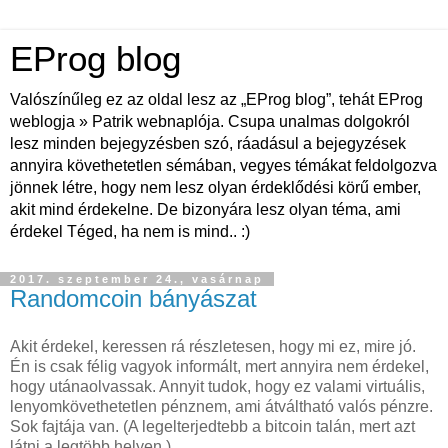
EProg blog
Valószínűleg ez az oldal lesz az „EProg blog”, tehát EProg
weblogja » Patrik webnaplója. Csupa unalmas dolgokról
lesz minden bejegyzésben szó, ráadásul a bejegyzések
annyira követhetetlen sémában, vegyes témákat feldolgozva
jönnek létre, hogy nem lesz olyan érdeklődési körű ember,
akit mind érdekelne. De bizonyára lesz olyan téma, ami
érdekel Téged, ha nem is mind.. :)
2017. szeptember 24., vasárnap
Randomcoin bányászat
Akit érdekel, keressen rá részletesen, hogy mi ez, mire jó.
Én is csak félig vagyok informált, mert annyira nem érdekel,
hogy utánaolvassak. Annyit tudok, hogy ez valami virtuális,
lenyomkövethetetlen pénznem, ami átváltható valós pénzre.
Sok fajtája van. (A legelterjedtebb a bitcoin talán, mert azt
látni a legtöbb helyen.)