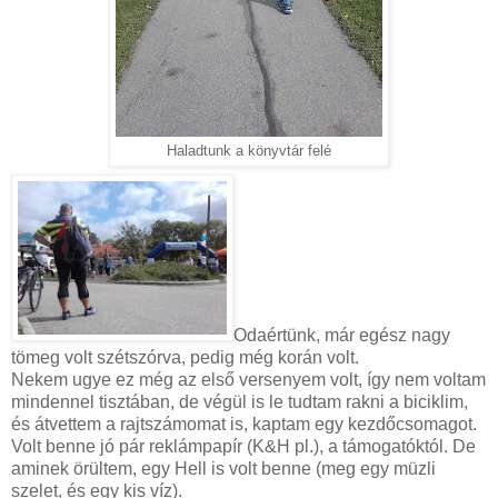
Haladtunk a könyvtár felé
Odaértünk, már egész nagy
tömeg volt szétszórva, pedig még korán volt.
Nekem ugye ez még az első versenyem volt, így nem voltam
mindennel tisztában, de végül is le tudtam rakni a biciklim,
és átvettem a rajtszámomat is, kaptam egy kezdőcsomagot.
Volt benne jó pár reklámpapír (K&H pl.), a támogatóktól. De
aminek örültem, egy Hell is volt benne (meg egy müzli
szelet, és egy kis víz).