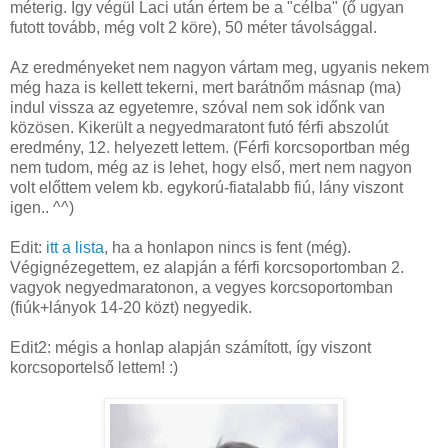
méterig. Így végül Laci után értem be a "célba" (ő ugyan
futott tovább, még volt 2 köre), 50 méter távolsággal.
Az eredményeket nem nagyon vártam meg, ugyanis nekem
még haza is kellett tekerni, mert barátnőm másnap (ma)
indul vissza az egyetemre, szóval nem sok időnk van
közösen. Kikerült a negyedmaratont futó férfi abszolút
eredmény, 12. helyezett lettem. (Férfi korcsoportban még
nem tudom, még az is lehet, hogy első, mert nem nagyon
volt előttem velem kb. egykorú-fiatalabb fiú, lány viszont
igen.. ^^)
Edit:
itt a lista
, ha a honlapon nincs is fent (még).
Végignézegettem, ez alapján a férfi korcsoportomban 2.
vagyok negyedmaratonon, a vegyes korcsoportomban
(fiúk+lányok 14-20 közt) negyedik.
Edit2: mégis a honlap alapján számított, így viszont
korcsoportelső lettem! :)