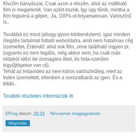
f0sc0in bányászat. Csak azon a részén, ahol az indítható
film is megjelenik. Van azért eszük. Így úgy tűnik, mintha a
film foglalná a gépet.. Ja, 100%-ot folyamatosan. Valószínű
is..
Továbbá ez most (ahogy gyors körbenéztem) igaz minden
illegális tartalmat futtató weboldalra, amit nem hatalmas cég
üzemeltet. Értendő: ahol sok film, zene található ingyen pl.
(ugyanis ez nem legális, még akkor sem, ha csak más
oldalról idézi be önmagára őket, és lista-szerűen
kigyűjtögetve van rá).
Tehát az Indavideo az nem káros valószínűleg, mert az
Index üzemelteti, ellenben a sorozatbarát az igen. És a
többi..
További részletes információk itt
.
EProg
dátum:
20:33
Nincsenek megjegyzések:
Megosztás