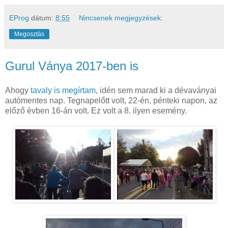
EProg
dátum:
8:55
Nincsenek megjegyzések:
Megosztás
Gurul Ványa 2017-ben is
Ahogy
tavaly is megírtam
, idén sem marad ki a dévaványai
autómentes nap. Tegnapelőtt volt, 22-én, pénteki napon, az
előző évben 16-án volt. Ez volt a 8. ilyen esemény.